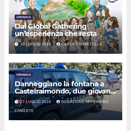
CRONACA
Dal Global Gathering
un’esperienza che resta
30 LUGLIO 2026
CARLA CAMPETELLA
CRONACA
Danneggiano la fontana a
Castelraimondo, due giovani
denunciati
27 LUGLIO 2026
REDAZIONE APPENNINO
CAMERTE