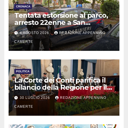
CRONACA
Tentata estorsione al parco,
arresto 22enne a San
Severino
4 AGOSTO 2026
REDAZIONE APPENNINO
CAMERTE
POLITICA
La Corte dei Conti parifica il
bilancio della Regione per il
2025
30 LUGLIO 2026
REDAZIONE APPENNINO
CAMERTE