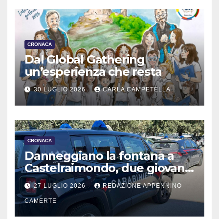
CRONACA
Dal Global Gathering
un’esperienza che resta
30 LUGLIO 2026
CARLA CAMPETELLA
CRONACA
Danneggiano la fontana a
Castelraimondo, due giovani
denunciati
27 LUGLIO 2026
REDAZIONE APPENNINO
CAMERTE