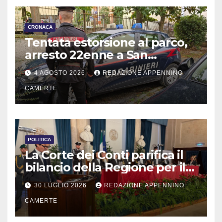
CRONACA
Tentata estorsione al parco,
arresto 22enne a San
Severino
4 AGOSTO 2026
REDAZIONE APPENNINO
CAMERTE
POLITICA
La Corte dei Conti parifica il
bilancio della Regione per il
2025
30 LUGLIO 2026
REDAZIONE APPENNINO
CAMERTE