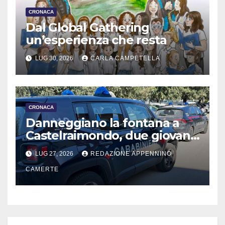
CRONACA
Dal Global Gathering
un’esperienza che resta
LUG 30, 2026
CARLA CAMPETELLA
CRONACA
Danneggiano la fontana a
Castelraimondo, due giovani
denunciati
LUG 27, 2026
REDAZIONE APPENNINO
CAMERTE