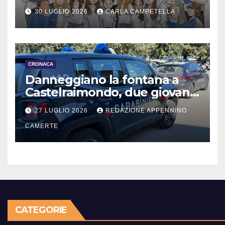
30 LUGLIO 2026
CARLA CAMPETELLA
CRONACA
Danneggiano la fontana a
Castelraimondo, due giovani
denunciati
27 LUGLIO 2026
REDAZIONE APPENNINO
CAMERTE
CATEGORIE