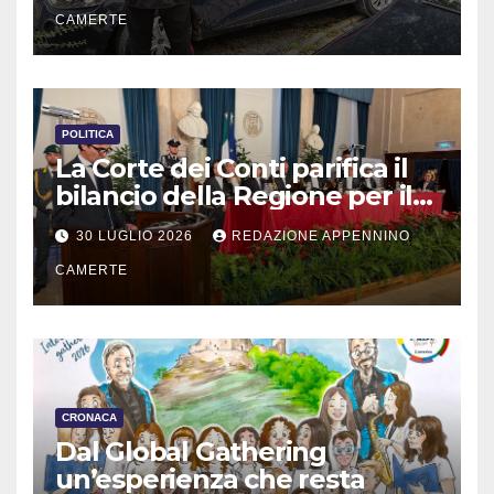
CAMERTE
POLITICA
La Corte dei Conti parifica il
bilancio della Regione per il
2025
30 LUGLIO 2026
REDAZIONE APPENNINO
CAMERTE
CRONACA
Dal Global Gathering
un’esperienza che resta