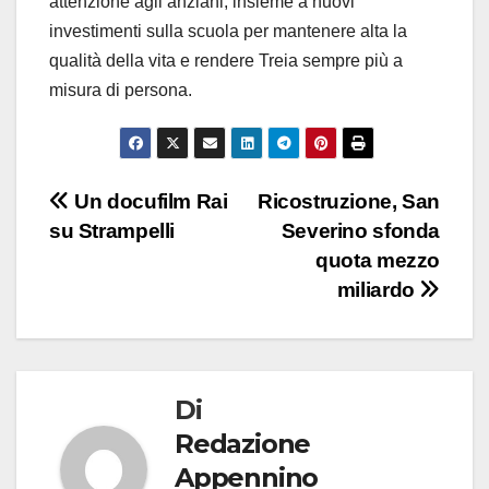
attenzione agli anziani, insieme a nuovi
investimenti sulla scuola per mantenere alta la
qualità della vita e rendere Treia sempre più a
misura di persona.
Navigazione
Un docufilm Rai
Ricostruzione, San
su Strampelli
Severino sfonda
articoli
quota mezzo
miliardo
Di
Redazione
Appennino