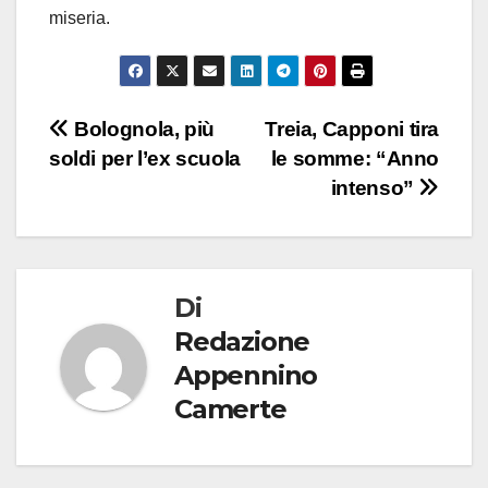
miseria.
Navigazione
Bolognola, più
Treia, Capponi tira
soldi per l’ex scuola
le somme: “Anno
articoli
intenso”
Di
Redazione
Appennino
Camerte