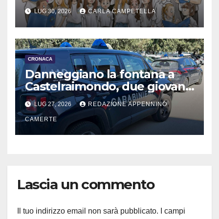
LUG 30, 2026
CARLA CAMPETELLA
CRONACA
Danneggiano la fontana a
Castelraimondo, due giovani
denunciati
LUG 27, 2026
REDAZIONE APPENNINO
CAMERTE
Lascia un commento
Il tuo indirizzo email non sarà pubblicato.
I campi