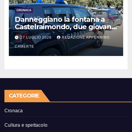
CRONACA
Danneggiano la fontana a
Castelraimondo, due giovani
denunciati
27 LUGLIO 2026
REDAZIONE APPENNINO
CAMERTE
CATEGORIE
Cronaca
Cultura e spettacolo